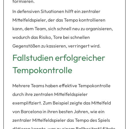
formieren.
In defensiven Situationen hilft ein zentraler
Mittelfeldspieler, der das Tempo kontrollieren
kann, dem Team, sich schnell neu zu organisieren,
wodurch das Risiko, Tore bei schnellen
Gegenstößen zu kassieren, verringert wird.
Fallstudien erfolgreicher
Tempokontrolle
Mehrere Teams haben effektive Tempokontrolle
durch ihre zentralen Mittelfeldspieler
exemplifiziert. Zum Beispiel zeigte das Mittelfeld
von Barcelona in ihren besten Jahren, wie ein
zentraler Mittelfeldspieler das Tempo des Spiels
diktieren konnte, was zu einem Ballbesitzstil führte,