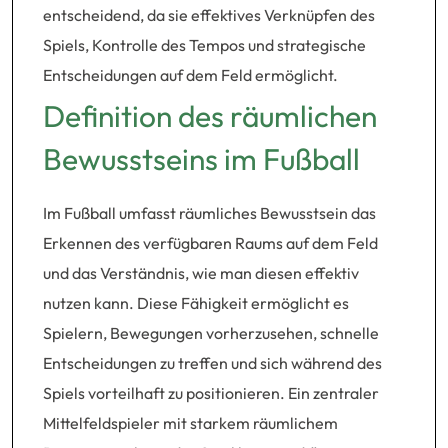
entscheidend, da sie effektives Verknüpfen des
Spiels, Kontrolle des Tempos und strategische
Entscheidungen auf dem Feld ermöglicht.
Definition des räumlichen
Bewusstseins im Fußball
Im Fußball umfasst räumliches Bewusstsein das
Erkennen des verfügbaren Raums auf dem Feld
und das Verständnis, wie man diesen effektiv
nutzen kann. Diese Fähigkeit ermöglicht es
Spielern, Bewegungen vorherzusehen, schnelle
Entscheidungen zu treffen und sich während des
Spiels vorteilhaft zu positionieren. Ein zentraler
Mittelfeldspieler mit starkem räumlichem