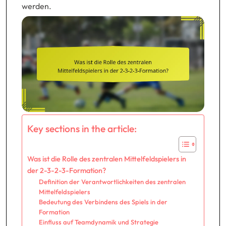
werden.
Key sections in the article:
Was ist die Rolle des zentralen Mittelfeldspielers in
der 2-3-2-3-Formation?
Definition der Verantwortlichkeiten des zentralen
Mittelfeldspielers
Bedeutung des Verbindens des Spiels in der
Formation
Einfluss auf Teamdynamik und Strategie