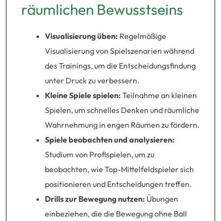
räumlichen Bewusstseins
Visualisierung üben:
Regelmäßige
Visualisierung von Spielszenarien während
des Trainings, um die Entscheidungsfindung
unter Druck zu verbessern.
Kleine Spiele spielen:
Teilnahme an kleinen
Spielen, um schnelles Denken und räumliche
Wahrnehmung in engen Räumen zu fördern.
Spiele beobachten und analysieren:
Studium von Profispielen, um zu
beobachten, wie Top-Mittelfeldspieler sich
positionieren und Entscheidungen treffen.
Drills zur Bewegung nutzen:
Übungen
einbeziehen, die die Bewegung ohne Ball