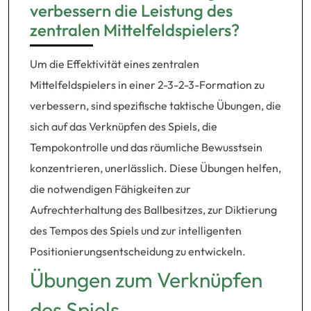
verbessern die Leistung des
zentralen Mittelfeldspielers?
Um die Effektivität eines zentralen
Mittelfeldspielers in einer 2-3-2-3-Formation zu
verbessern, sind spezifische taktische Übungen, die
sich auf das Verknüpfen des Spiels, die
Tempokontrolle und das räumliche Bewusstsein
konzentrieren, unerlässlich. Diese Übungen helfen,
die notwendigen Fähigkeiten zur
Aufrechterhaltung des Ballbesitzes, zur Diktierung
des Tempos des Spiels und zur intelligenten
Positionierungsentscheidung zu entwickeln.
Übungen zum Verknüpfen
des Spiels