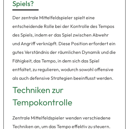
Spiels?
Der zentrale Mittelfeldspieler spielt eine
entscheidende Rolle bei der Kontrolle des Tempos
des Spiels, indem er das Spiel zwischen Abwehr
und Angriff verknüpft. Diese Position erfordert ein
gutes Verständnis der räumlichen Dynamik und die
Fähigkeit, das Tempo, in dem sich das Spiel
entfaltet, zu regulieren, wodurch sowohl offensive
als auch defensive Strategien beeinflusst werden.
Techniken zur
Tempokontrolle
Zentrale Mittelfeldspieler wenden verschiedene
Techniken an, um das Tempo effektiv zu steuern.