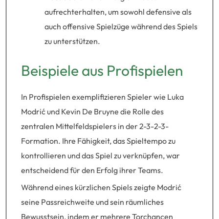
aufrechterhalten, um sowohl defensive als
auch offensive Spielzüge während des Spiels
zu unterstützen.
Beispiele aus Profispielen
In Profispielen exemplifizieren Spieler wie Luka
Modrić und Kevin De Bruyne die Rolle des
zentralen Mittelfeldspielers in der 2-3-2-3-
Formation. Ihre Fähigkeit, das Spieltempo zu
kontrollieren und das Spiel zu verknüpfen, war
entscheidend für den Erfolg ihrer Teams.
Während eines kürzlichen Spiels zeigte Modrić
seine Passreichweite und sein räumliches
Bewusstsein, indem er mehrere Torchancen