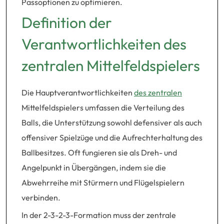
Passoptionen zu optimieren.
Definition der
Verantwortlichkeiten des
zentralen Mittelfeldspielers
Die Hauptverantwortlichkeiten
des zentralen
Mittelfeldspielers umfassen die Verteilung des
Balls, die Unterstützung sowohl defensiver als auch
offensiver Spielzüge und die Aufrechterhaltung des
Ballbesitzes. Oft fungieren sie als Dreh- und
Angelpunkt in Übergängen, indem sie die
Abwehrreihe mit Stürmern und Flügelspielern
verbinden.
In der 2-3-2-3-Formation muss der zentrale