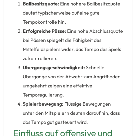
Ballbesitzquote:
Eine höhere Ballbesitzquote
deutet typischerweise auf eine gute
Tempokontrolle hin.
Erfolgreiche Pässe:
Eine hohe Abschlussquote
bei Pässen spiegelt die Fähigkeit des
Mittelfeldspielers wider, das Tempo des Spiels
zu kontrollieren.
Übergangsgeschwindigkeit:
Schnelle
Übergänge von der Abwehr zum Angriff oder
umgekehrt zeigen eine effektive
Temporegulierung.
Spielerbewegung:
Flüssige Bewegungen
unter den Mitspielern deuten darauf hin, dass
das Tempo gut gesteuert wird.
Einfluss auf offensive und