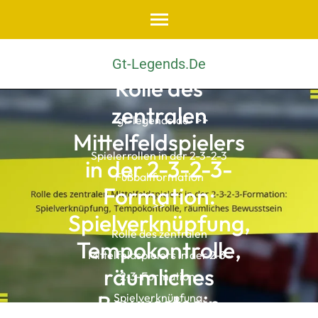
Skip
to
content
Gt-Legends.de
(Press
Rolle des
Enter)
zentralen
gt-legends.de
>>
Mittelfeldspielers
Spielerrollen in der 2-3-2-3
in der 2-3-2-3-
Fußballformation
Formation:
>>
Spielverknüpfung,
Rolle des zentralen
Tempokontrolle,
Mittelfeldspielers in der 2-3-
räumliches
2-3-Formation:
Bewusstsein
Spielverknüpfung,