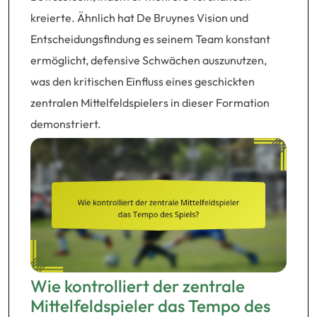
kreierte. Ähnlich hat De Bruynes Vision und
Entscheidungsfindung es seinem Team konstant
ermöglicht, defensive Schwächen auszunutzen,
was den kritischen Einfluss eines geschickten
zentralen Mittelfeldspielers in dieser Formation
demonstriert.
Wie kontrolliert der zentrale
Mittelfeldspieler das Tempo des