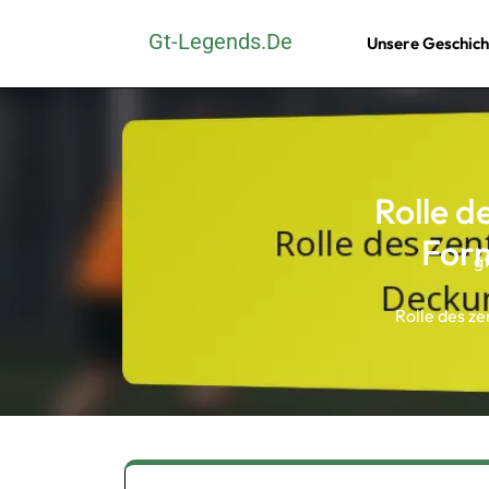
Skip
Gt-Legends.de
Unsere Geschich
to
content
(Press
Enter)
Rolle d
Form
g
Rolle des ze