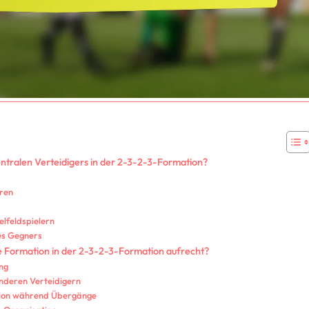
entralen Verteidigers in der 2-3-2-3-Formation?
ren
elfeldspielern
es Gegners
ve Formation in der 2-3-2-3-Formation aufrecht?
ng
nderen Verteidigern
tion während Übergänge