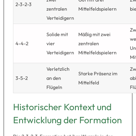
2-3-2-3
zentralen
Mittelfeldspielern
bie
Verteidigern
Zw
Solide mit
Mäßig mit zwei
we
4-4-2
vier
zentralen
Un
Verteidigern
Mittelfeldspielern
Mi
Verletzlich
Zw
Starke Präsenz im
3-5-2
an den
ab
Mittelfeld
Flügeln
Fl
Historischer Kontext und
Entwicklung der Formation