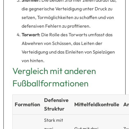
Stürmer:
Die beiden Stürmer zielen darauf ab,
die gegnerische Verteidigung unter Druck zu
setzen, Tormöglichkeiten zu schaffen und von
defensiven Fehlern zu profitieren.
Torwart:
Die Rolle des Torwarts umfasst das
Abwehren von Schüssen, das Leiten der
Verteidigung und das Einleiten von Spielzügen
von hinten.
Vergleich mit anderen
Fußballformationen
Defensive
Formation
Mittelfeldkontrolle
An
Struktur
Stark mit
zwei
Gut mit drei
Zw