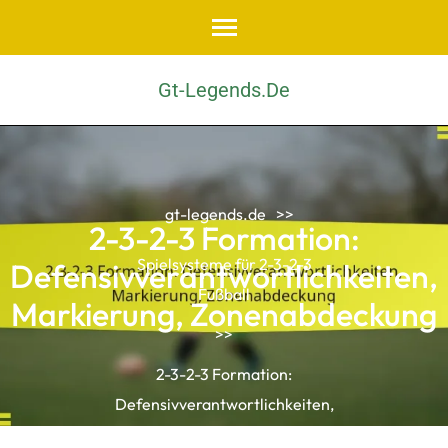
Skip
to
content
Gt-Legends.de
(Press
Enter)
gt-legends.de
>>
2-3-2-3 Formation:
Spielsysteme für 2-3-2-3
Defensivverantwortlichkeiten,
Fußball
Markierung, Zonenabdeckung
>>
2-3-2-3 Formation:
Defensivverantwortlichkeiten,
Markierung, Zonenabdeckung