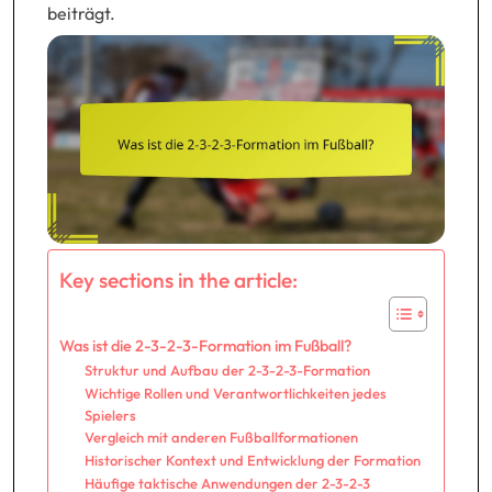
beiträgt.
Key sections in the article:
Was ist die 2-3-2-3-Formation im Fußball?
Struktur und Aufbau der 2-3-2-3-Formation
Wichtige Rollen und Verantwortlichkeiten jedes
Spielers
Vergleich mit anderen Fußballformationen
Historischer Kontext und Entwicklung der Formation
Häufige taktische Anwendungen der 2-3-2-3