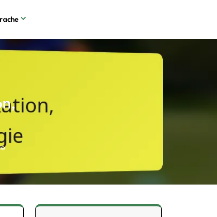
rache
on,
ie