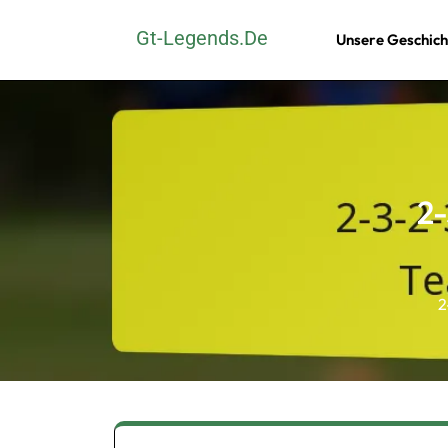
Skip
Gt-Legends.de
Unsere Geschich
to
content
(Press
Enter)
2-
2