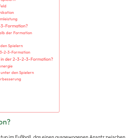
Feld
nikation
mleistung
2-3-Formation?
halb der Formation
den Spielern
2-3-2-3-Formation
 in der 2-3-2-3-Formation?
ynergie
unter den Spielern
erbesserung
ion?
Setup im Fußball, das einen ausgewogenen Ansatz zwischen