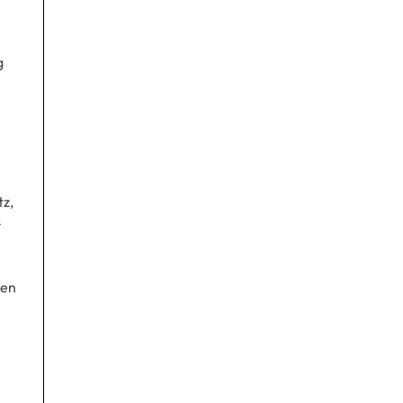
g
z,
len